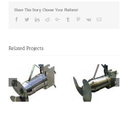
Share This Story, Choose Your Platform!
Facebook
Twitter
LinkedIn
Reddit
Google+
Tumblr
Pinterest
Vk
Email
Related Projects
STAINLESS STEEL
RECIRCULATION
AGITATOR
PUMP